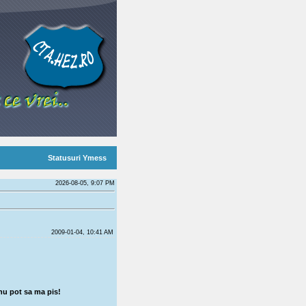
Statusuri Ymess
2026-08-05, 9:07 PM
2009-01-04, 10:41 AM
a nu pot sa ma pis!