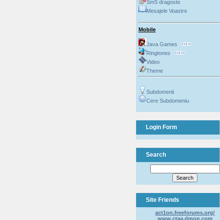
SmS dragoste
Mesajele Voastre
Mobile
Java Games
Ringtones
Video
Theme
Subdomenii
Cere Subdomeniu
Login Form
Search
Site Friends
act1on.freeforums.org/
www.ctaa.dmon.com