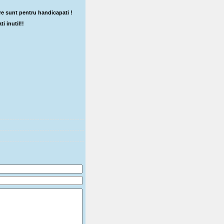
re sunt pentru handicapati !
i inutil!!