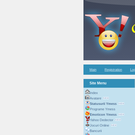
Main
Registration
Log
Site Menu
Index
Avatare
Statusurii Ymess
Programe Ymess
Emoticon Ymess
Yahoo Dedector
Jocuri Online
Bancurii