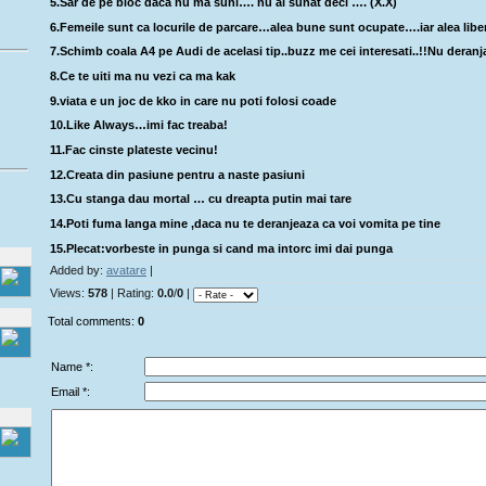
5.Sar de pe bloc daca nu ma suni…. nu ai sunat deci …. (X.X)
6.Femeile sunt ca locurile de parcare…alea bune sunt ocupate….iar alea libe
7.Schimb coala A4 pe Audi de acelasi tip..buzz me cei interesati..!!Nu deranjat
8.Ce te uiti ma nu vezi ca ma kak
9.viata e un joc de kko in care nu poti folosi coade
10.Like Always…imi fac treaba!
11.Fac cinste plateste vecinu!
12.Creata din pasiune pentru a naste pasiuni
13.Cu stanga dau mortal … cu dreapta putin mai tare
14.Poti fuma langa mine ,daca nu te deranjeaza ca voi vomita pe tine
15.Plecat:vorbeste in punga si cand ma intorc imi dai punga
Added by:
avatare
|
Views:
578
| Rating:
0.0
/
0
|
Total comments:
0
Name *:
Email *: