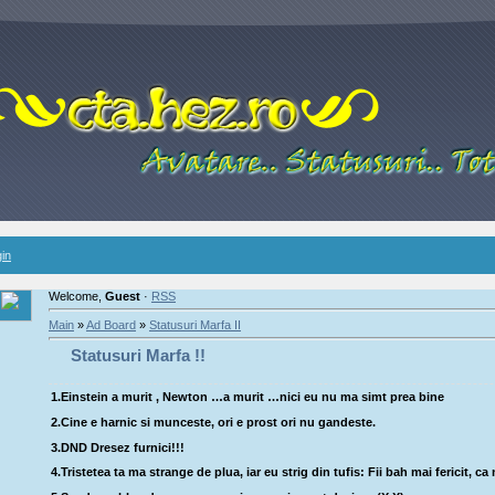
in
Welcome,
Guest
·
RSS
Main
»
Ad Board
»
Statusuri Marfa II
Statusuri Marfa !!
1.Einstein a murit , Newton …a murit …nici eu nu ma simt prea bine
2.Cine e harnic si munceste, ori e prost ori nu gandeste.
3.DND Dresez furnici!!!
4.Tristetea ta ma strange de plua, iar eu strig din tufis: Fii bah mai fericit, c