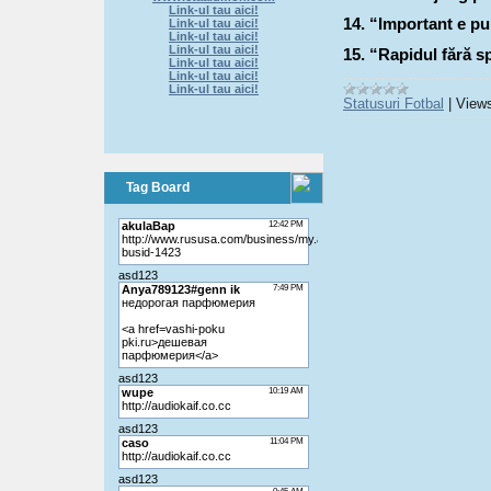
Link-ul tau aici!
14. “Important e pu
Link-ul tau aici!
Link-ul tau aici!
Link-ul tau aici!
15. “Rapidul fără sp
Link-ul tau aici!
Link-ul tau aici!
Link-ul tau aici!
Statusuri Fotbal
|
View
Tag Board