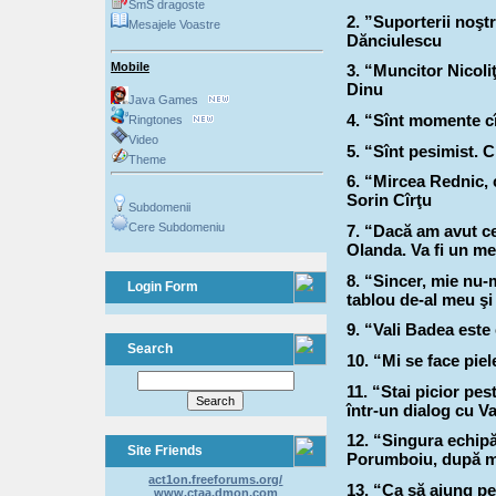
SmS dragoste
2. ”Suporterii noştr
Mesajele Voastre
Dănciulescu
Mobile
3. “Muncitor Nicoliţ
Dinu
Java Games
4. “Sînt momente cîn
Ringtones
Video
5. “Sînt pesimist. 
Theme
6. “Mircea Rednic, c
Sorin Cîrţu
Subdomenii
Cere Subdomeniu
7. “Dacă am avut ce
Olanda. Va fi un mec
8. “Sincer, mie nu-m
Login Form
tablou de-al meu şi
9. “Vali Badea este 
Search
10. “Mi se face pi
11. “Stai picior pest
într-un dialog cu V
12. “Singura echip
Site Friends
Porumboiu, după m
act1on.freeforums.org/
13. “Ca să ajung pe 
www.ctaa.dmon.com