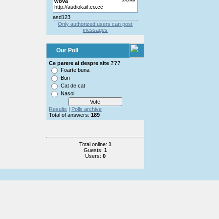
Only authorized users can post
messages
Our Poll
Ce parere ai despre site ???
Foarte buna
Bun
Cat de cat
Nasol
Results
|
Polls archive
Total of answers:
189
Total online:
1
Guests:
1
Users:
0