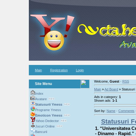
Main
Registration
Login
Welcome,
Guest
·
RSS
Site Menu
Main
»
Ad Board
» Statusuri 
Index
Ads in category:
1
Avatare
Shown ads:
1-1
Statusurii Ymess
Programe Ymess
Sort by:
Name
·
Comments
Emoticon Ymess
Statusuri F
Yahoo Dedector
Jocuri Online
1. “Universitatea C
Bancurii
- Dinamo - Rapid.” 