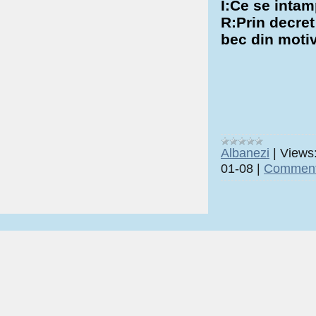
I:Ce se intam
R:Prin decret
bec din motiv
Albanezi
|
Views
01-08
|
Comment