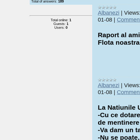
Total of answers:
189
Albanezi
|
Views
01-08
|
Comment
Total online:
1
Guests:
1
Users:
0
Raport al ami
Flota noastra 
Albanezi
|
Views
01-08
|
Comment
La Natiunile 
-Cu ce dotare
de mentinere
-Va dam un t
-Nu se poate