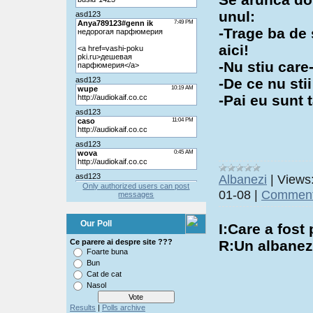
unul:
-Trage ba de
aici!
-Nu stiu care-
-De ce nu sti
-Pai eu sunt 
Albanezi
|
Views
Only authorized users can post
01-08
|
Comment
messages
Our Poll
I:Care a fos
R:Un albanez 
Ce parere ai despre site ???
Foarte buna
Bun
Cat de cat
Nasol
Results
|
Polls archive