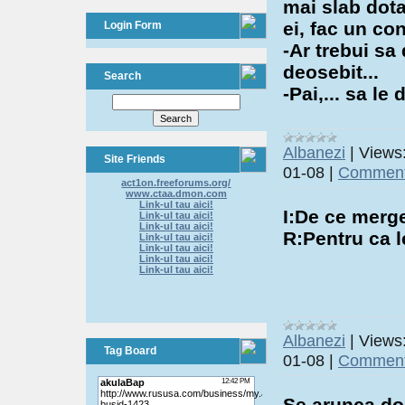
mai slab dota
ei, fac un con
Login Form
-Ar trebui sa
deosebit...
Search
-Pai,... sa le
Albanezi
|
Views
Site Friends
01-08
|
Comment
act1on.freeforums.org/
www.ctaa.dmon.com
Link-ul tau aici!
I:De ce merg
Link-ul tau aici!
Link-ul tau aici!
R:Pentru ca l
Link-ul tau aici!
Link-ul tau aici!
Link-ul tau aici!
Link-ul tau aici!
Albanezi
|
Views
Tag Board
01-08
|
Comment
Se arunca do